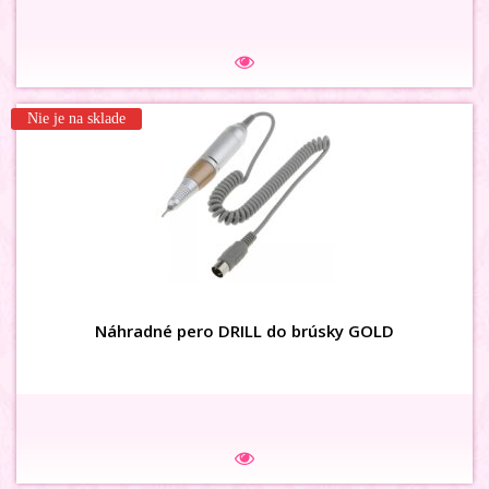
Na sklade
Nie je na sklade
3D karusel HEART
Náhradné pero DRILL do brúsky GOLD
SUPER AKCIA
Na sklade