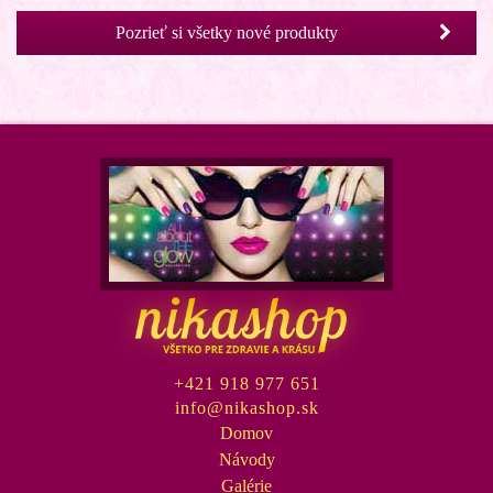
Pozrieť si všetky nové produkty
3D karusel korytnačka 48ks
+421 918 977 651
Na sklade
info@nikashop.sk
Domov
Návody
Galérie