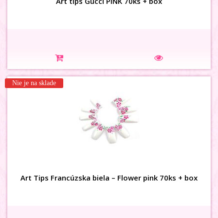
Art tips Gucci PINK 70ks + box
Na sklade
Nie je na sklade
3D karusel vážka 48ks
Art Tips Francúzska biela – Flower pink 70ks + box