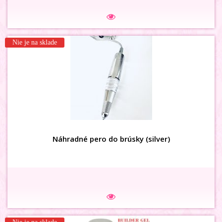
Na sklade
Nie je na sklade
3D MAŠLIČKY holog ružové
Náhradné pero do brúsky (silver)
Na sklade