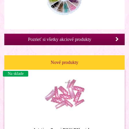
3D karusel mier
Pozrieť si všetky akciové produkty
Nové produkty
Na sklade
Na sklade
3D karusel MIX