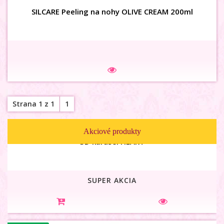
SILCARE Peeling na nohy OLIVE CREAM 200ml
Na sklade
Strana 1 z 1
1
3D karusel HEART
Akciové produkty
SUPER AKCIA
Na sklade