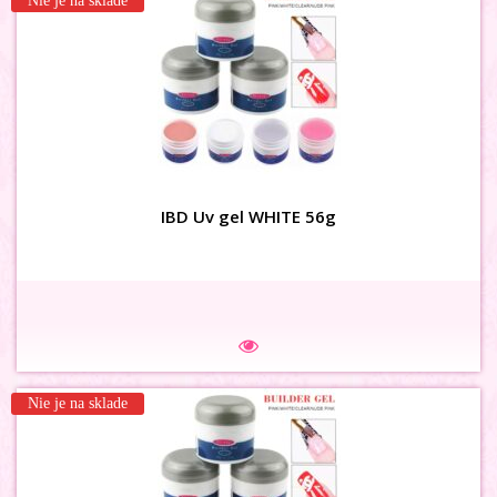
Nie je na sklade
3D MAŠLIČKY siet bielomodré
IBD Uv gel WHITE 56g
Na sklade
Nie je na sklade