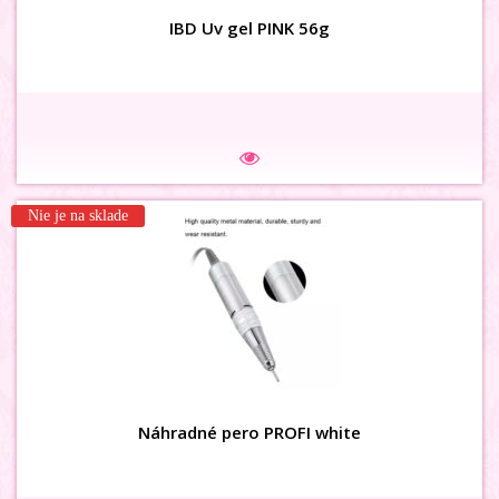
IBD Uv gel PINK 56g
Na sklade
Nie je na sklade
3D karusel flower s kamienkom
Náhradné pero PROFI white