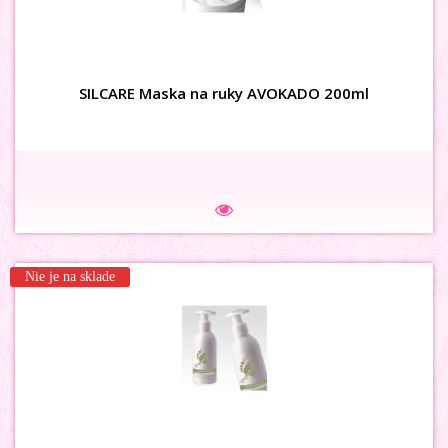
SILCARE Maska na ruky AVOKADO 200ml
Na sklade
Nie je na sklade
3D karusel flower s kamienkom