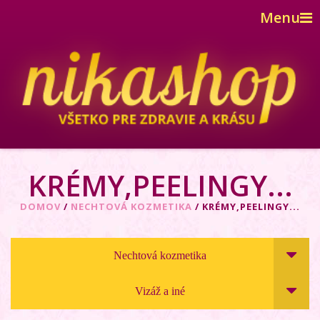
Menu
KRÉMY,PEELINGY...
DOMOV
/
NECHTOVÁ KOZMETIKA
/ KRÉMY,PEELINGY...
Nechtová kozmetika
Vizáž a iné