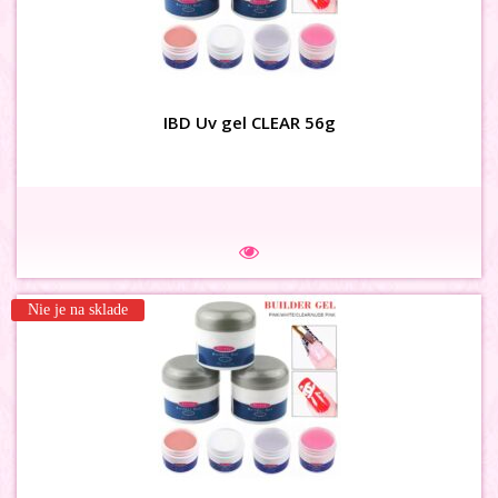
3D MAŠLIČKY siet hnedé
IBD Uv gel CLEAR 56g
Na sklade
Nie je na sklade
3D MAŠLIČKY zamat marhulové