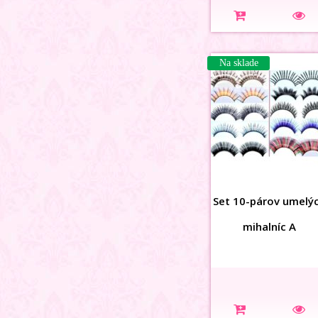
Na sklade
Set 10-párov umelý
mihalníc A