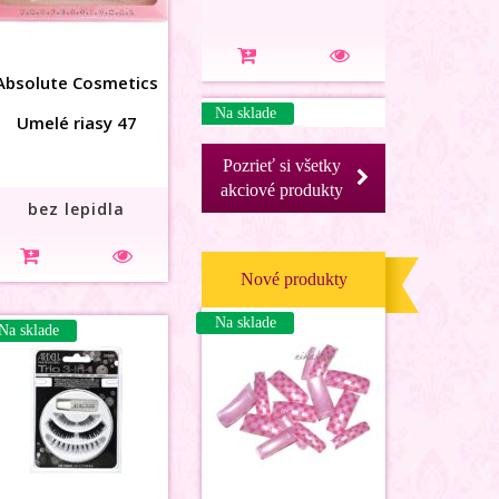
Absolute Cosmetics
Umelé riasy 47
Pozrieť si všetky
akciové produkty
3D karusel mier
bez lepidla
Nové produkty
Na sklade
Na sklade
Na sklade