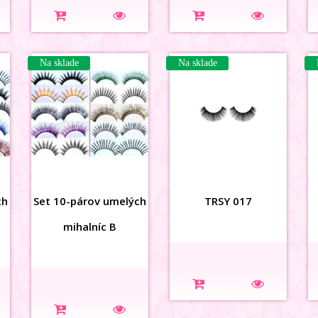
Na sklade
Na sklade
ch
Set 10-párov umelých
TRSY 017
mihalníc B