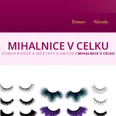
Domov
Návody
MIHALNICE V CELKU
DOMOV
/
VIZÁŽ A INÉ
/
TRSY A OBOČIE
/ MIHALNICE V CELKU