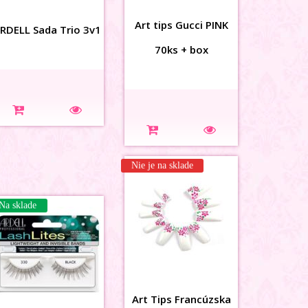
Art tips Gucci PINK
RDELL Sada Trio 3v1
70ks + box
3D karusel MIX
Nie je na sklade
Na sklade
Na sklade
Art Tips Francúzska