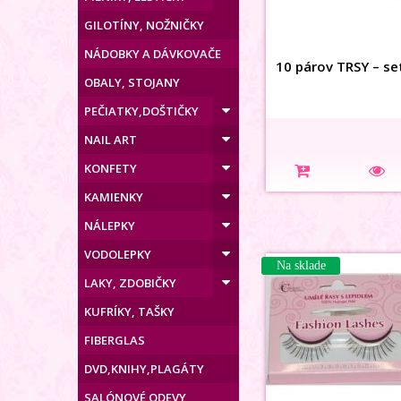
GILOTÍNY, NOŽNIČKY
NÁDOBKY A DÁVKOVAČE
10 párov TRSY – se
OBALY, STOJANY
PEČIATKY,DOŠTIČKY
NAIL ART
KONFETY
KAMIENKY
NÁLEPKY
VODOLEPKY
Na sklade
LAKY, ZDOBIČKY
KUFRÍKY, TAŠKY
FIBERGLAS
DVD,KNIHY,PLAGÁTY
SALÓNOVÉ ODEVY