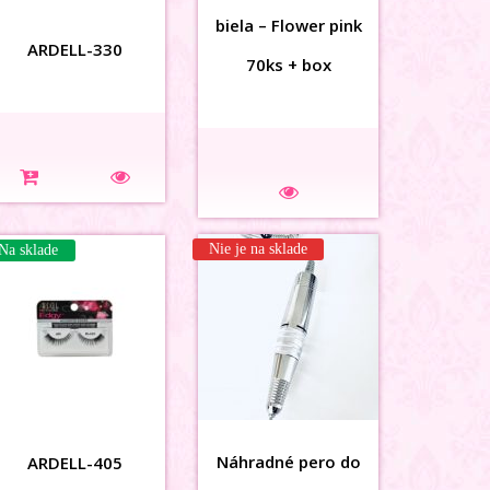
3D karusel vážka 48ks
biela – Flower pink
ARDELL-330
70ks + box
Na sklade
Nie je na sklade
Na sklade
3D MAŠLIČKY holog
ružové
Náhradné pero do
ARDELL-405