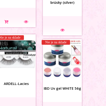
brúsky (silver)
Na sklade
Nie je na sklade
Nie je na sklade
3D MAŠLIČKY siet
ARDELL-Lacies
bielomodré
IBD Uv gel WHITE 56g