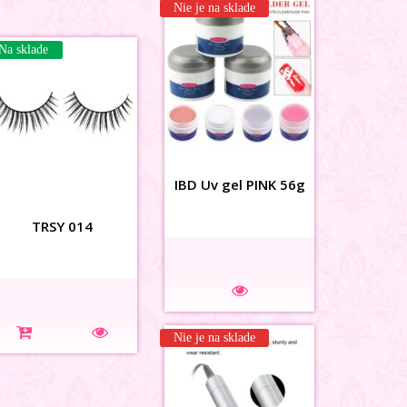
Nie je na sklade
Na sklade
Na sklade
IBD Uv gel PINK 56g
3D MAŠLIČKY zamat
TRSY 014
marhulové
Nie je na sklade
Na sklade