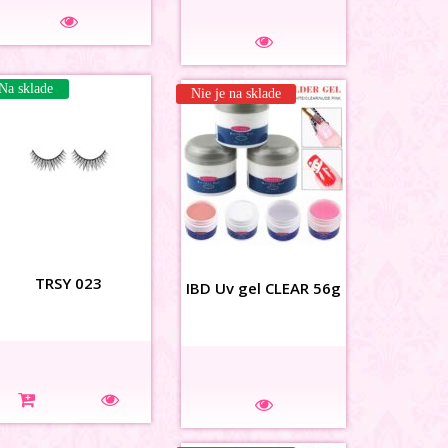
Na sklade
Na sklade
Nie je na sklade
3D MAŠLIČKY siet
TRSY 023
IBD Uv gel CLEAR 56g
hnedé