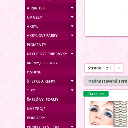
AIRBRUSH
UV GELY
AKRYL
AKRYLOVÉ FARBY
PIGMENTY
NECHTOVÉ PRÍPRAVKY
KRÉMY,PEELINGY...
Strana 1 z 1
1
P.SHINE
ŠTETCE A KEFKY
TIPY
Na sklade
ŠABLÓNY, FORMY
NÁSTROJE
POMÔCKY
PILNÍKY, LEŠTIČKY