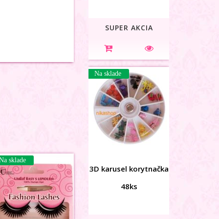
Na sklade
3D karusel korytnačka
48ks
Na sklade
Na sklade