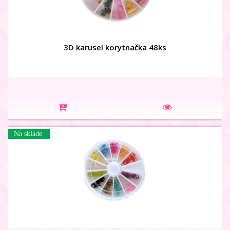
3D karusel korytnačka 48ks
Na sklade
3D karusel mier