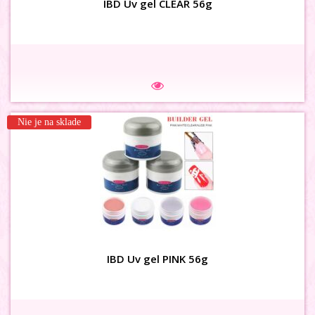
IBD Uv gel CLEAR 56g
Na sklade
Nie je na sklade
3D MAŠLIČKY zamat marhulové
IBD Uv gel PINK 56g