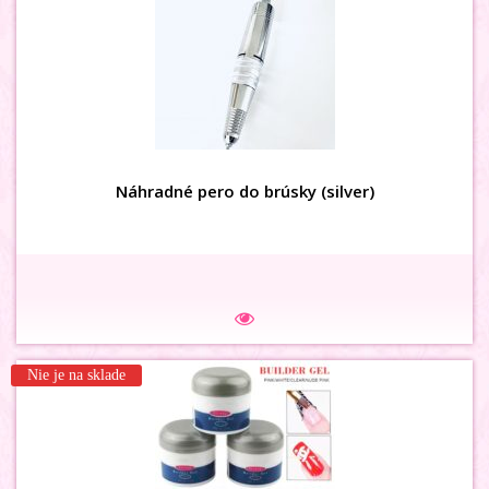
3D MAŠLIČKY holog ružové
Náhradné pero do brúsky (silver)
Na sklade
Nie je na sklade