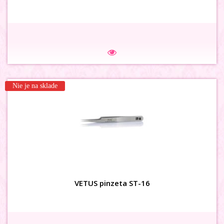
3D karusel flower s kamienkom
Nie je na sklade
Na sklade
VETUS pinzeta ST-16