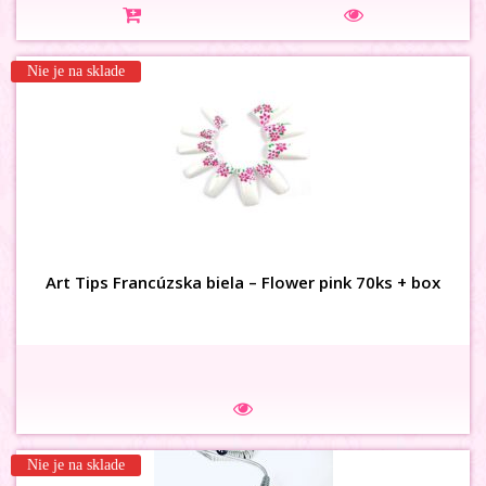
Na sklade
Nie je na sklade
3D karusel vážka 48ks
Art Tips Francúzska biela – Flower pink 70ks + box
Na sklade
Nie je na sklade