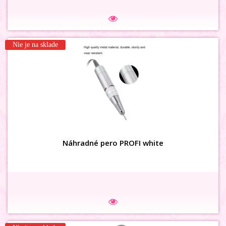
Na sklade
Nie je na sklade
3D karusel flower s kamienkom
Náhradné pero PROFI white
Na sklade