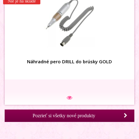
Nie je na sklade
3D karusel HEART
Náhradné pero DRILL do brúsky GOLD
SUPER AKCIA
Na sklade
Pozrieť si všetky nové produkty