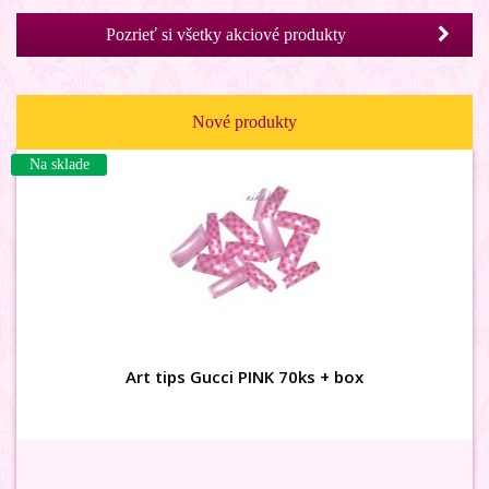
Pozrieť si všetky akciové produkty
Na sklade
Nové produkty
Na sklade
3D karusel MIX
Art tips Gucci PINK 70ks + box