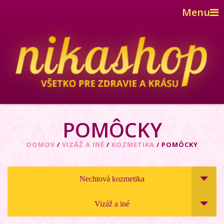
Menu
POMÔCKY
DOMOV
/
VIZÁŽ A INÉ
/
KOZMETIKA
/ POMÔCKY
Nechtová kozmetika
Vizáž a iné