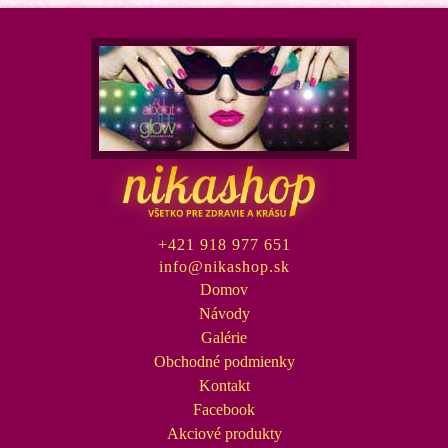
3D karusel korytnačka 48ks
Na sklade
+421 918 977 651
info@nikashop.sk
Domov
Návody
Galérie
Obchodné podmienky
Kontakt
Facebook
3D karusel mier
Akciové produkty