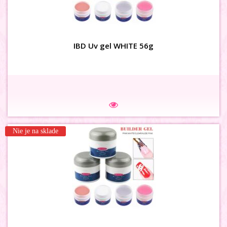
3D MAŠLIČKY siet bielomodré
IBD Uv gel WHITE 56g
Na sklade
Nie je na sklade
3D MAŠLIČKY siet hnedé