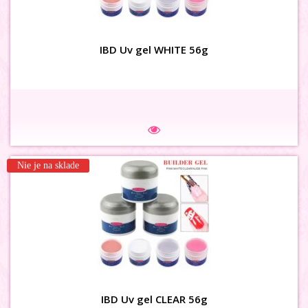
IBD Uv gel WHITE 56g
Na sklade
Nie je na sklade
3D MAŠLIČKY siet hnedé
IBD Uv gel CLEAR 56g