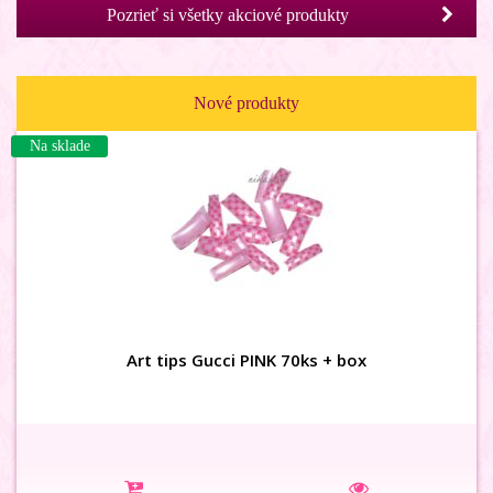
Pozrieť si všetky akciové produkty
Nové produkty
Na sklade
3D karusel MIX
Art tips Gucci PINK 70ks + box
Na sklade