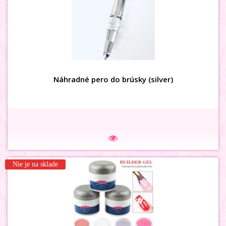
3D MAŠLIČKY holog ružové
Náhradné pero do brúsky (silver)
Na sklade
Nie je na sklade
3D MAŠLIČKY siet bielomodré