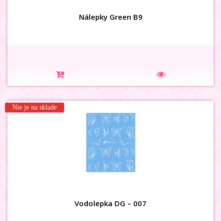
Nálepky Green B9
Nie je na sklade
Na sklade
Vodolepka DG – 007