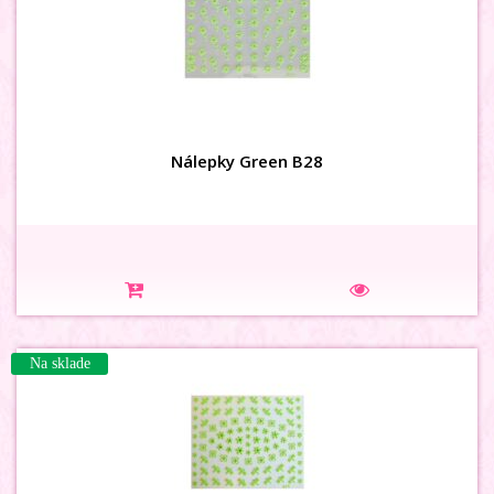
Nálepky Green B28
Na sklade