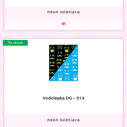
neon svietiaca
3D karusel flower s kamienkom
Na sklade
Na sklade
Vodolepka DG – 014
neon svietiaca
3D karusel HEART