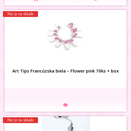
Nie je na sklade
3D karusel vážka 48ks
Art Tips Francúzska biela – Flower pink 70ks + box
Na sklade
Nie je na sklade