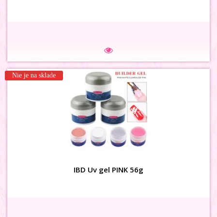
Na sklade
Nie je na sklade
3D MAŠLIČKY zamat marhulové
IBD Uv gel PINK 56g
Na sklade