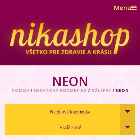
Menu
NEON
DOMOV
/
NECHTOVÁ KOZMETIKA
/
NÁLEPKY
/ NEON
Nechtová kozmetika
Vizáž a iné